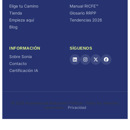
Elige tu Camino
Manual RICFE™
Tienda
Glosario RRPP
Empieza aquí
Tendencias 2026
Blog
INFORMACIÓN
SÍGUENOS
Sobre Sonia
Contacto
Certificación IA
© 2026 Academia de Relaciones Públicas. Todos los derechos
reservados. |
Privacidad
Iniciar sesión
or sign in with email