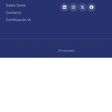
Sobre Sonia
Contacto
Certificación IA
© 2026 Academia de Relaciones Públicas. Todos los derechos
reservados. |
Privacidad
Iniciar sesión
or sign in with email
The password must have a
minimum of 8 characters of numbers and letters,