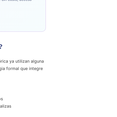
?
ica ya utilizan alguna
gia formal que integre
os
alizas