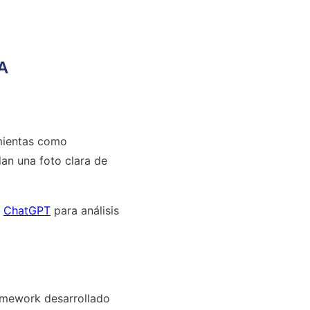
IA
amientas como
an una foto clara de
o
ChatGPT
para análisis
amework desarrollado