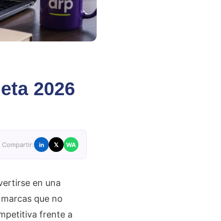
eta 2026
Compartir:
in
𝕏
WA
vertirse en una
s marcas que no
petitiva frente a