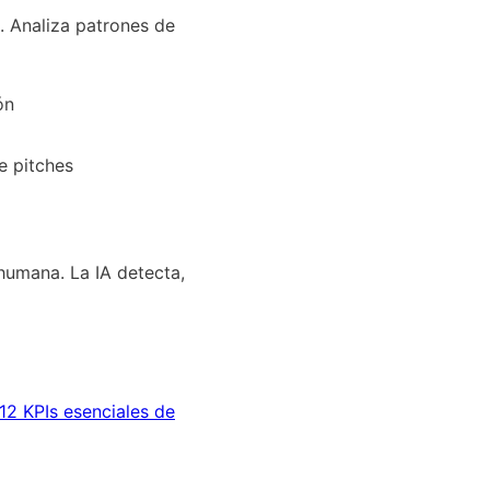
. Analiza patrones de
ón
e pitches
humana. La IA detecta,
12 KPIs esenciales de