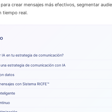
an para crear mensajes más efectivos, segmentar audi
n tiempo real.
LO
r IA en tu estrategia de comunicación?
e una estrategia de comunicación con IA
con datos
 mensajes con Sistema RICFE™
nteligente
ntinuo
timización