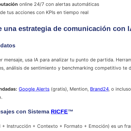
putación
online 24/7 con alertas automáticas
de tus acciones con KPIs en tiempo real
de una estrategia de comunicación con 
 datos
er mensaje, usa IA para analizar tu punto de partida. Herr
, análisis de sentimiento y benchmarking competitivo te d
ndadas:
Google Alerts
(gratis), Mention,
Brand24
, o inclus
.
nsajes con Sistema
RICFE
™
 + Instrucción + Contexto + Formato + Emoción) es un fr