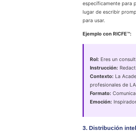
específicamente para p
lugar de escribir prom
para usar.
Ejemplo con RICFE™:
Rol:
Eres un consult
Instrucción:
Redacta
Contexto:
La Academ
profesionales de L
Formato:
Comunicado
Emoción:
Inspirador
3. Distribución inte