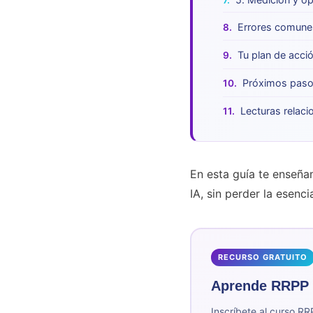
Errores comunes
Tu plan de acci
Próximos pas
Lecturas relac
En esta guía te enseñ
IA, sin perder la esenc
RECURSO GRATUITO
Aprende RRPP c
Inscríbete al curso RR