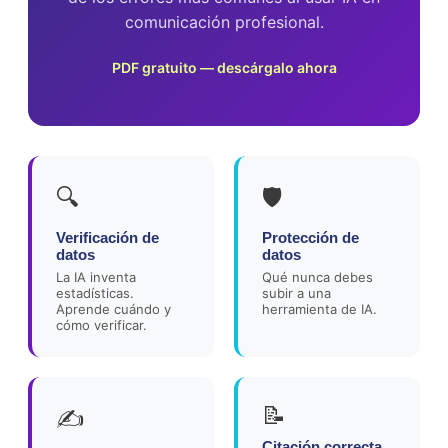
comunicación profesional.
PDF gratuito — descárgalo ahora
🔍
🛡️
Verificación de
Protección de
datos
datos
La IA inventa
Qué nunca debes
estadísticas.
subir a una
Aprende cuándo y
herramienta de IA.
cómo verificar.
📝
✍️
Citación correcta