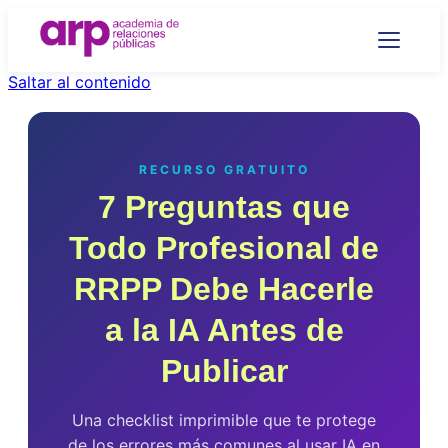
Saltar al contenido
RECURSO GRATUITO
7 Preguntas que
Todo Profesional de
RRPP Debe Hacerle
a la IA Antes de
Publicar
Una checklist imprimible que te protege
de los errores más comunes al usar IA en