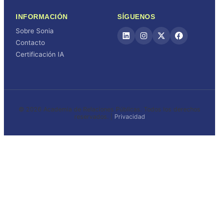
INFORMACIÓN
SÍGUENOS
Sobre Sonia
Contacto
Certificación IA
© 2026 Academia de Relaciones Públicas. Todos los derechos
reservados. |
Privacidad
Iniciar sesión
or sign in with email
The password must have a
minimum of 8 characters of numbers and letters, contain